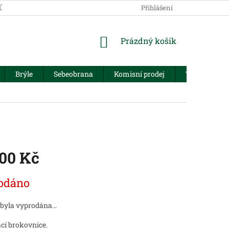
JŮ
Přihlášení
NÁKUPNÍ
Prázdný košík
KOŠÍK
Brýle
Sebeobrana
Komisní prodej
Trezory
400 Kč
odáno
 byla vyprodána…
cí brokovnice.