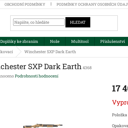
OBCHODNÍ PODMÍNKY
PODMÍNKY OCHRANY OSOBNÍCH ÚDA
HLEDAT
Doplňky ke zbraním
Nože
Multitool
Příslušenství
kovací
Winchester SXP Dark Earth
chester SXP Dark Earth
4368
né
noceno
Podrobnosti hodnocení
ení
17 
tu
Měrná
Vypr
cena:
ek.
Položka
Opakova