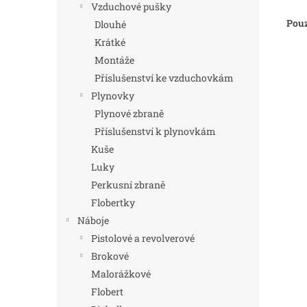
Vzduchové pušky
Pouz
Dlouhé
Krátké
Montáže
Příslušenství ke vzduchovkám
Plynovky
Plynové zbraně
Příslušenství k plynovkám
Kuše
Luky
Perkusní zbraně
Flobertky
Náboje
Pistolové a revolverové
Brokové
Malorážkové
Flobert