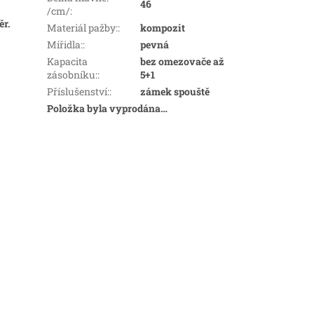
46
/cm/
:
ěr.
Materiál pažby:
:
kompozit
Mířidla:
:
pevná
Kapacita
bez omezovače až
zásobníku:
:
5+1
Příslušenství:
:
zámek spouště
Položka byla vyprodána…