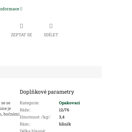
 informace
ZEPTAT SE
SDÍLET
Doplňkové parametry
 se se
Kategorie
:
Opakovací
 je
Ráže:
:
12/76
m, bočními
Hmotnost: /kg/
:
3,4
Rám:
:
hliník
Délka hlavně: