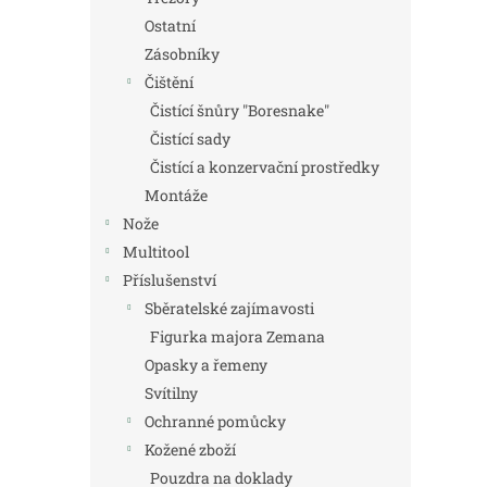
Ostatní
Zásobníky
Čištění
Čistící šnůry "Boresnake"
Čistící sady
Čistící a konzervační prostředky
Montáže
Nože
Multitool
Příslušenství
Sběratelské zajímavosti
Figurka majora Zemana
Opasky a řemeny
Svítilny
Ochranné pomůcky
Kožené zboží
Pouzdra na doklady