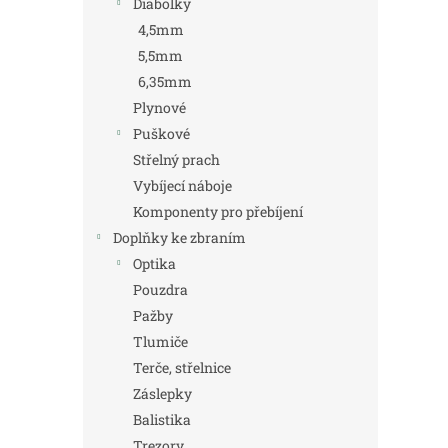
Diabolky
4,5mm
5,5mm
6,35mm
Plynové
Puškové
Střelný prach
Vybíjecí náboje
Komponenty pro přebíjení
Doplňky ke zbraním
Optika
Pouzdra
Pažby
Tlumiče
Terče, střelnice
Záslepky
Balistika
Trezory