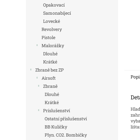
n
Opakovací
e
Samonabíjecí
l
Lovecké
Revolvery
Pistole
Malorážky
Dlouhé
Krátké
Zbraně bez ZP
Popi
Airsoft
Zbraně
Dlouhé
Det
Krátké
Hlad
Príslušenství
za
Ostatní příslušenství
vyba
lišt
BB Kuličky
Plyn. CO2. Bombičky