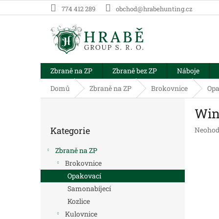
Přejít
774 412 289
obchod@hrabehunting.cz
na
obsah
Zbraně na ZP
Zbraně bez ZP
Náboje
Domů
Zbraně na ZP
Brokovnice
Opa
P
Win
o
Přeskočit
s
Kategorie
Průměr
Neohod
kategorie
t
hodnoc
r
produk
Zbraně na ZP
a
je
Brokovnice
n
0,0
Opakovací
z
n
5
í
Samonabíjecí
hvězdič
p
Kozlice
a
Kulovnice