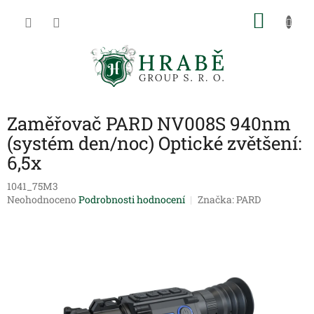
Přejít
NÁKU
na
obsah
KOŠÍK
Zaměřovač PARD NV008S 940nm
(systém den/noc) Optické zvětšení:
6,5x
1041_75M3
Průměrné
Neohodnoceno
Podrobnosti hodnocení
Značka:
PARD
hodnocení
produktu
je
0,0
z
5
hvězdiček.