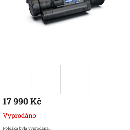
17 990 Kč
Měrná
Vyprodáno
cena:
Položka byla vyprodána…