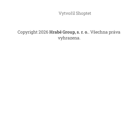
Z
á
Vytvořil Shoptet
p
a
t
Copyright 2026
Hrabě Group, s. r. o.
. Všechna práva
í
vyhrazena.