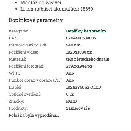
Montáž na weaver
Li-ion nabíjecí akumulátor 18650
Doplňkové parametry
Kategorie
:
Doplňky ke zbraním
EAN
:
0764460589085
Infračervený přísvit
:
940 nm
Rozlišení videa
:
1920x1080 px
Materiál
:
tělo z leteckého duralu
Rozlišení fotografií
:
2592x1944 px
Wi-Fi
:
Ano
Funkce obraz v obraze (PIP)
:
Ano
Displej
:
1024x768px OLED
Optické zvětšení
:
6,5x
Značky
:
PARD
Produkty
:
Zaměřovače
Položka byla vyprodána…