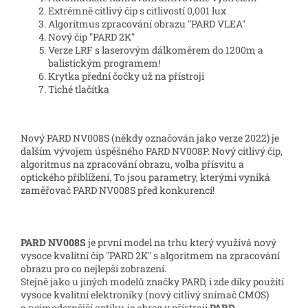
Extrémně citlivý čip s citlivostí 0,001 lux
Algoritmus zpracování obrazu "PARD VLEA"
Nový čip "PARD 2K"
Verze LRF s laserovým dálkoměrem do 1200m a
balistickým programem!
Krytka přední čočky už na přístroji
Tiché tlačítka
Nový PARD NV008S (někdy označován jako verze 2022) je
dalším vývojem úspěšného PARD NV008P. Nový citlivý čip,
algoritmus na zpracování obrazu, volba přísvitu a
optického přiblížení. To jsou parametry, kterými vyniká
zaměřovač PARD NV008S před konkurencí!
PARD NV008S
je první model na trhu který využívá nový
vysoce kvalitní čip "PARD 2K" s algoritmem na zpracování
obrazu pro co nejlepší zobrazení.
Stejně jako u jiných modelů značky PARD, i zde díky použití
vysoce kvalitní elektroniky (nový citlivý snímač CMOS)
a nejmodernější optiky, je obraz v přístroji
PARD