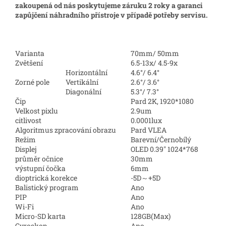
zakoupená od nás poskytujeme záruku 2 roky a garanci
zapůjčení náhradního přístroje v případě potřeby servisu.
Varianta
70mm/ 50mm
Zvětšení
6.5-13x/ 4.5-9x
Horizontální
4.6°/ 6.4°
Zorné pole
Vertikální
2.6°/ 3.6°
Diagonální
5.3°/ 7.3°
Čip
Pard 2K, 1920*1080
Velkost pixlu
2.9um
citlivost
0.0001lux
Algoritmus zpracování obrazu
Pard VLEA
Režim
Barevní/Černobílý
Displej
OLED 0.39" 1024*768
průměr očnice
30mm
výstupní čočka
6mm
dioptrická korekce
-5D～+5D
Balistický program
Ano
PIP
Ano
Wi-Fi
Ano
Micro-SD karta
128GB(Max)
Gyroskop
Ano