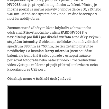
NV008S
ostrý i při vyšším digitálním zvětšení. Přístroj je
možné použít i s jinými přísvity o vlnové délce 850, 915 nebo
940 nm.
Jedná se o systém den / noc - ve dne barevný a v
noci černobílý obraz.
Zaznamenané záběry můžete kdykoliv zobrazit nebo
odstranit.
Přísvit nočního vidění PARD NV008S je
neviditelný pro lidi i pro divoká zvířata a to i díky svým 3
stupňům intenzity.
S ohledem, že lidské oko má viditelné
spektrum 380 nm až 750 nm, lze říci, že tento přísvit je
neviditelný.
Po instalaci
karty microSD
(není součástí
balení, ale je možné ji zakoupit zde v eshopu) můžete
pořizovat fotografie nebo natáčet video. Prostřednictvím
video výstupu, můžeme připojit přístroj k televizoru nebo
k počítači přes USB port.
Obsahuje menu v češtině i český návod.