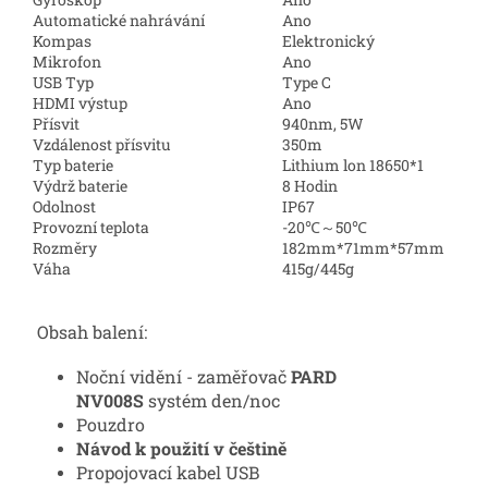
Automatické nahrávání
Ano
Kompas
Elektronický
Mikrofon
Ano
USB Typ
Type C
HDMI výstup
Ano
Přísvit
940nm, 5W
Vzdálenost přísvitu
350m
Typ baterie
Lithium lon 18650*1
Výdrž baterie
8 Hodin
Odolnost
IP67
Provozní teplota
-20℃～50℃
Rozměry
182mm*71mm*57mm
Váha
415g/445g
Obsah balení:
Noční vidění - zaměřovač
PARD
NV008S
systém den/noc
Pouzdro
Návod k použití v češtině
Propojovací kabel USB