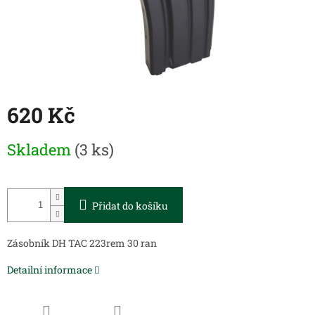
620 Kč
Měrná
Skladem
(3 ks)
cena:
Přidat do košíku
Zásobník DH TAC 223rem 30 ran
Detailní informace