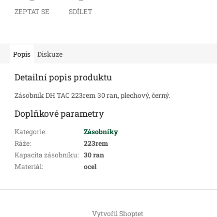
ZEPTAT SE
SDÍLET
Popis
Diskuze
Detailní popis produktu
Zásobník DH TAC 223rem 30 ran, plechový, černý.
Doplňkové parametry
Kategorie
:
Zásobníky
Ráže
:
223rem
Kapacita zásobníku
:
30 ran
Materiál
:
ocel
Z
á
Vytvořil Shoptet
p