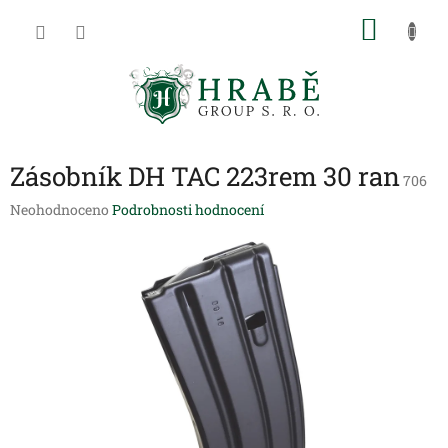
Přejít
NÁKU
na
obsah
KOŠÍK
Zásobník DH TAC 223rem 30 ran
706
Průměrné
Neohodnoceno
Podrobnosti hodnocení
hodnocení
produktu
je
0,0
z
5
hvězdiček.