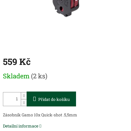
559 Kč
Měrná
Skladem
(2 ks)
cena:
Přidat do košíku
Zásobník Gamo 10x Quick-shot .5,5mm
Detailní informace