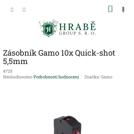
Přejít
NÁKU
na
obsah
KOŠÍK
Zásobník Gamo 10x Quick-shot
5,5mm
4725
Průměrné
Neohodnoceno
Podrobnosti hodnocení
Značka:
Gamo
hodnocení
produktu
je
0,0
z
5
hvězdiček.