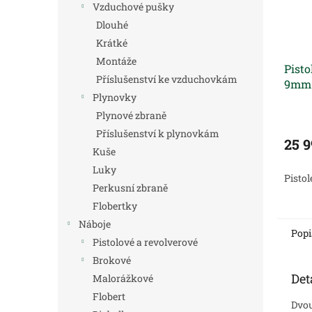
Vzduchové pušky
Dlouhé
Krátké
Montáže
Pisto
Příslušenství ke vzduchovkám
9mm 
Plynovky
Plynové zbraně
Příslušenství k plynovkám
25 
Kuše
Luky
Pistol
Perkusní zbraně
Flobertky
Náboje
Popi
Pistolové a revolverové
Brokové
Det
Malorážkové
Flobert
Dvou