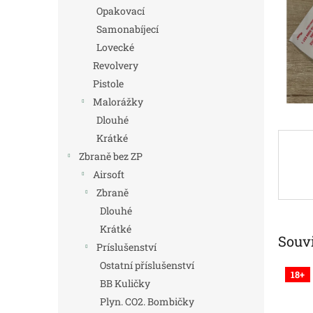
n
Opakovací
e
Samonabíjecí
l
Lovecké
Revolvery
Pistole
Malorážky
Dlouhé
Krátké
Zbraně bez ZP
Airsoft
Zbraně
Dlouhé
Krátké
Souvi
Príslušenství
Ostatní příslušenství
18+
BB Kuličky
Plyn. CO2. Bombičky