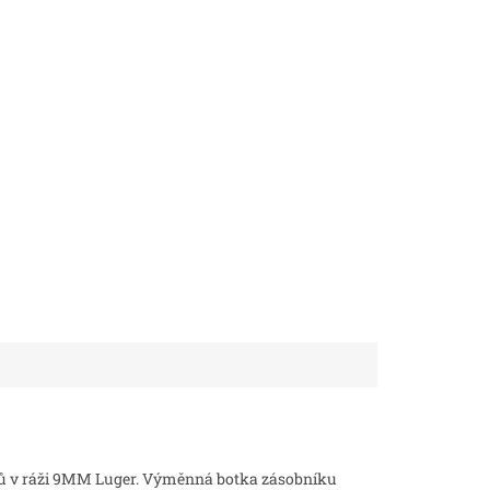
jů v ráži 9MM Luger. Výměnná botka zásobníku