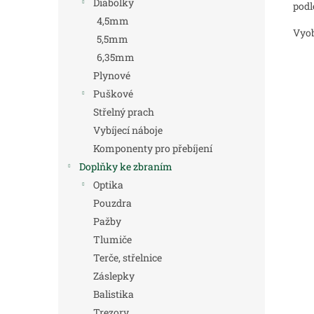
Diabolky
podl
4,5mm
Vyob
5,5mm
6,35mm
Plynové
Puškové
Střelný prach
Vybíjecí náboje
Komponenty pro přebíjení
Doplňky ke zbraním
Optika
Pouzdra
Pažby
Tlumiče
Terče, střelnice
Záslepky
Balistika
Trezory