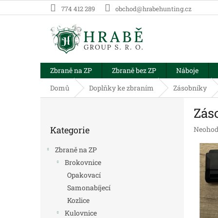
Přejít
774 412 289
obchod@hrabehunting.cz
na
obsah
Zbraně na ZP
Zbraně bez ZP
Náboje
Domů
Doplňky ke zbraním
Zásobníky
P
Zás
o
Přeskočit
s
Kategorie
Průměr
Neohod
kategorie
t
hodnoc
r
produk
Zbraně na ZP
a
je
Brokovnice
n
0,0
Opakovací
z
n
5
í
Samonabíjecí
hvězdič
p
Kozlice
a
Kulovnice