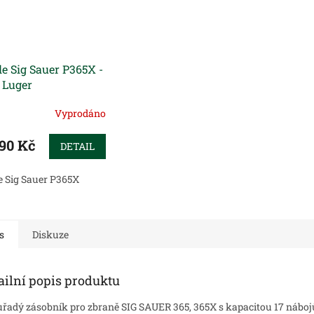
le Sig Sauer P365X -
Luger
Vyprodáno
990 Kč
DETAIL
e Sig Sauer P365X
s
Diskuze
ailní popis produktu
řadý zásobník pro zbraně SIG SAUER 365, 365X s kapacitou 17 nábo