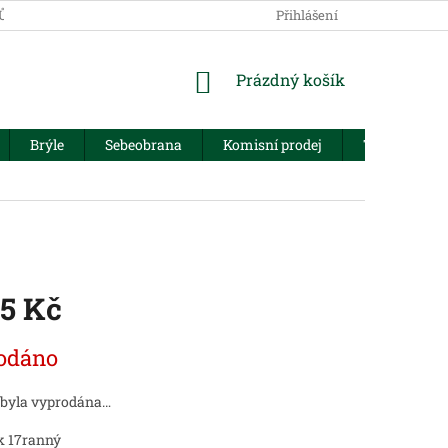
JŮ
Přihlášení
NÁKUPNÍ
Prázdný košík
KOŠÍK
Brýle
Sebeobrana
Komisní prodej
Trezory
75 Kč
odáno
 byla vyprodána…
k 17ranný