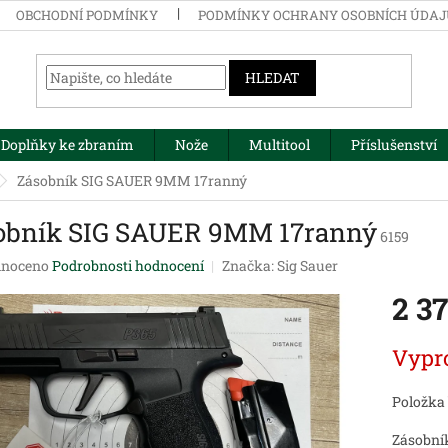
OBCHODNÍ PODMÍNKY
PODMÍNKY OCHRANY OSOBNÍCH ÚDA
HLEDAT
Doplňky ke zbraním
Nože
Multitool
Příslušenství
Zásobník SIG SAUER 9MM 17ranný
obník SIG SAUER 9MM 17ranný
6159
né
noceno
Podrobnosti hodnocení
Značka:
Sig Sauer
ení
2 3
tu
Měrná
Vypr
cena:
ek.
Položka
Zásobní