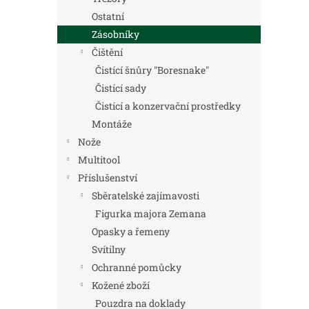
Ostatní
Zásobníky
Čištění
Čistící šnůry "Boresnake"
Čistící sady
Čistící a konzervační prostředky
Montáže
Nože
Multitool
Příslušenství
Sběratelské zajímavosti
Figurka majora Zemana
Opasky a řemeny
Svítilny
Ochranné pomůcky
Kožené zboží
Pouzdra na doklady