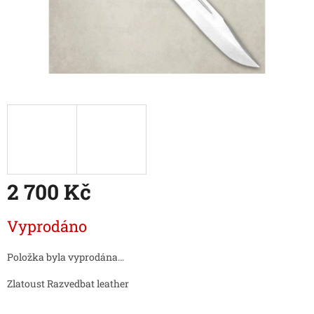
2 700 Kč
Měrná
Vyprodáno
cena:
Položka byla vyprodána…
Zlatoust Razvedbat leather