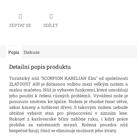
ZEPTAT SE
SDÍLET
Popis
Diskuze
Detailní popis produktu
Turistický nůž "SCORPION KARELIAN Elm" od společnosti
ZLATOUST AIR je dočasnou volbou mezi velkým nožem a
malou mačetou. Nůž je vybaven funkcemi, které umožňují
jeho použití k řešení různých problémů. Vyvážení nože je
posunuto směrem ke špičce. Nožem je vhodné řezat větve,
sekat kmeny a hoblovat dřevo. S takovým nožem nebude
obtížné vybavit stan pro přenocování v zimním lese.
Rukojeť z karlovarské břízy zahřeje ruku, i když práce
probíhá za extrémních mrazů. Kožená pouzdra nůž
bezpečně fixují, čímž se eliminuje možnost jeho ztráty.