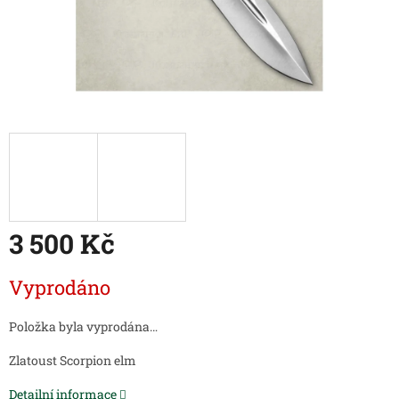
3 500 Kč
Měrná
Vyprodáno
cena:
Položka byla vyprodána…
Zlatoust Scorpion elm
Detailní informace