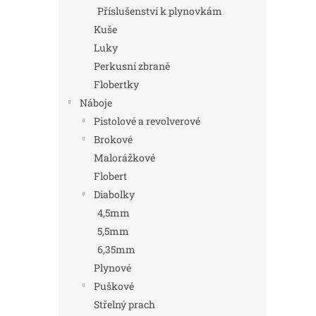
Příslušenství k plynovkám
Kuše
Luky
Perkusní zbraně
Flobertky
Náboje
Pistolové a revolverové
Brokové
Malorážkové
Flobert
Diabolky
4,5mm
5,5mm
6,35mm
Plynové
Puškové
Střelný prach