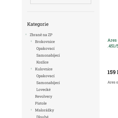
i
r
n
s
o
e
p
d
l
r
u
Přeskočit
o
k
Kategorie
kategorie
d
t
u
ů
Zbraně na ZP
Ares 
k
Brokovnice
.451/
t
Opakovací
ů
Samonabíjecí
Kozlice
Kulovnice
159
Opakovací
Ares 
Samonabíjecí
Lovecké
Revolvery
Pistole
Malorážky
Dlouhé