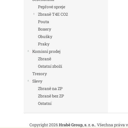
Pepřové spreje
Zbraně T4E CO2
Pouta
Boxery
Obušky
Praky
Komisní prodej
Zbraně
Ostatní zboží
Trezory
Slevy
Zbraně na ZP
Zbraně bez ZP
Ostatní
Z
á
Copyright 2026
Hrabě Group, s. r. o.
. Všechna práva 