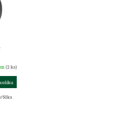
e
dem
(2 ks)
košíku
0/50ks