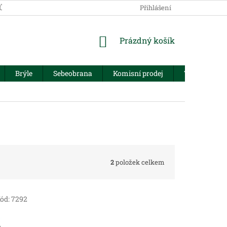
JŮ
Přihlášení
NÁKUPNÍ
Prázdný košík
KOŠÍK
Brýle
Sebeobrana
Komisní prodej
Trezory
2
položek celkem
ód:
7292