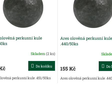
olověná perkusní kule
Ares olověná perkusní kul
50ks
.440/50ks
Skladem
(2 ks)
Skla
Do košíku
Do 
 Kč
155 Kč
olověná perkusní kule .451/50ks
Ares olověná perkusní kule .44
O
v
l
á
d