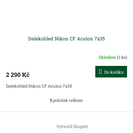
Dalekohled Nikon CF Aculon 7x35
Skladem
(1 ks)
Do košíku
2 290 Kč
Dalekohled Nikon CF Aculon 7x35
5
položek celkem
O
v
l
Z
á
á
d
Vytvořil Shoptet
p
a