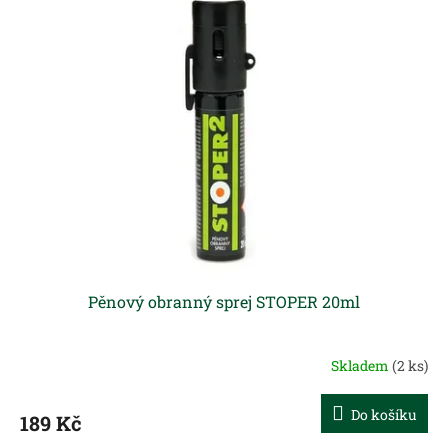
r
p
o
i
d
s
u
p
k
r
t
o
ů
d
u
k
t
ů
Pěnový obranný sprej STOPER 20ml
Skladem
(2 ks)
Do košíku
189 Kč