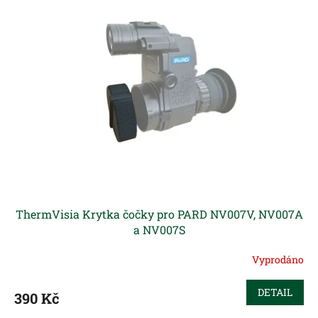
r
p
o
i
d
s
u
p
k
r
t
o
ů
d
u
k
t
ů
ThermVisia Krytka čočky pro PARD NV007V, NV007A
a NV007S
Vyprodáno
DETAIL
390 Kč