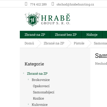
Přejít
774 412 289
obchod@hrabehunting.cz
na
obsah
Zbraně na ZP
Zbraně bez ZP
Náboje
Domů
Zbraně na ZP
Pistole
Samonab
P
Sam
o
Přeskočit
s
Kategorie
Průměr
Neohod
kategorie
t
hodnoc
r
produk
Zbraně na ZP
a
je
Brokovnice
n
0,0
Opakovací
z
n
5
í
Samonabíjecí
hvězdič
p
Kozlice
a
Kulovnice