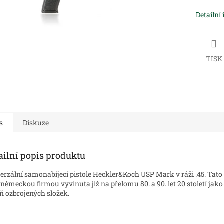
Detailní
TISK
s
Diskuze
ailní popis produktu
erzální samonabíjecí pistole Heckler&Koch USP Mark v ráži .45. Tato
 německou firmou vyvinuta již na přelomu 80. a 90. let 20 století jako
ň ozbrojených složek.