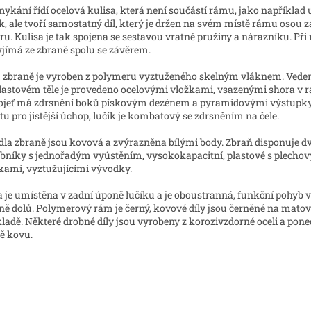
ykání řídí ocelová kulisa, která není součástí rámu, jako například u
k, ale tvoří samostatný díl, který je držen na svém místě rámu osou 
ru. Kulisa je tak spojena se sestavou vratné pružiny a nárazníku. Při
yjímá ze zbraně spolu se závěrem.
zbraně je vyroben z polymeru vyztuženého skelným vláknem. Veden
lastovém těle je provedeno ocelovými vložkami, vsazenými shora v 
jeť má zdrsnění boků pískovým dezénem a pyramidovými výstupky 
tu pro jistější úchop, lučík je kombatový se zdrsněním na čele.
dla zbraně jsou kovová a zvýrazněna bílými body. Zbraň disponuje 
bníky s jednořadým vyústěním, vysokokapacitní, plastové s plecho
kami, vyztužujícími vývodky.
 je umístěna v zadní úponě lučíku a je oboustranná, funkční pohyb
ně dolů. Polymerový rám je černý, kovové díly jsou černěné na mat
ladě. Některé drobné díly jsou vyrobeny z korozivzdorné oceli a pon
ě kovu.