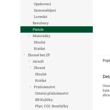
n
Opakovací
e
Samonabíjecí
l
Lovecké
Revolvery
Pistole
Malorážky
Dlouhé
Krátké
Zbraně bez ZP
Popi
Airsoft
Zbraně
Dlouhé
Det
Krátké
Univ
Príslušenství
byla
Ostatní příslušenství
zbra
BB Kuličky
Plyn. CO2. Bombičky