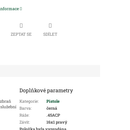
 informace
ZEPTAT SE
SDÍLET
Doplňkové parametry
 zbraň
Kategorie
:
Pistole
 služební
Barva
:
černá
Ráže
:
.45ACP
Závit
:
16x1 pravý
Položka byla vyprodána…