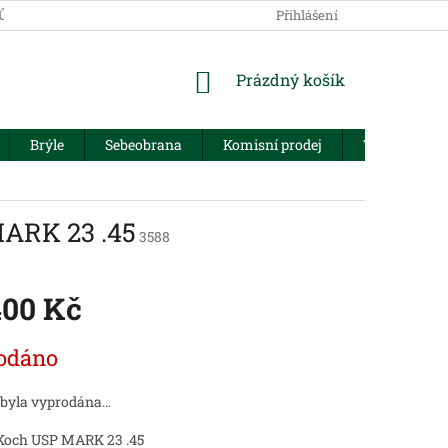
JŮ
Přihlášení
NÁKUPNÍ
Prázdný košík
KOŠÍK
Brýle
Sebeobrana
Komisní prodej
Trezory
MARK 23 .45
3588
400 Kč
odáno
 byla vyprodána…
Koch USP MARK 23 .45