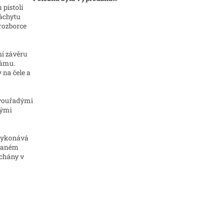
 pistolí
záchytu
 rozborce
í závěru
rámu.
na čele a
dvouřadými
vými
 vykonává
ovaném
echány v