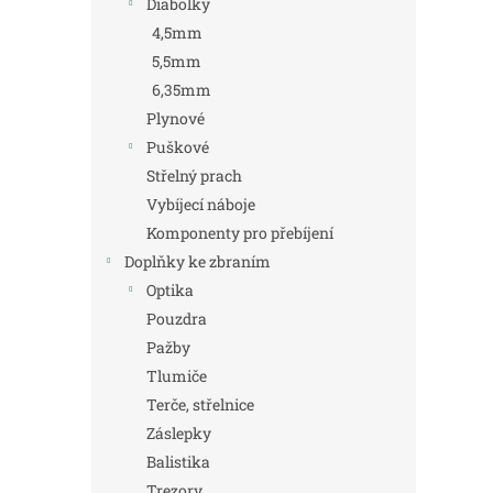
Diabolky
4,5mm
5,5mm
6,35mm
Plynové
Puškové
Střelný prach
Vybíjecí náboje
Komponenty pro přebíjení
Doplňky ke zbraním
Optika
Pouzdra
Pažby
Tlumiče
Terče, střelnice
Záslepky
Balistika
Trezory