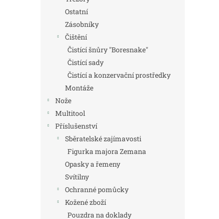
Ostatní
Zásobníky
Čištění
Čistící šnůry "Boresnake"
Čistící sady
Čistící a konzervační prostředky
Montáže
Nože
Multitool
Příslušenství
Sběratelské zajímavosti
Figurka majora Zemana
Opasky a řemeny
Svítilny
Ochranné pomůcky
Kožené zboží
Pouzdra na doklady