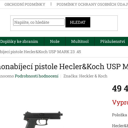
OBCHODNÍ PODMÍNKY
PODMÍNKY OCHRANY OSOBNÍCH ÚDA
HLEDAT
Doplňky ke zbraním
Nože
Multitool
Příslušenství
íjecí pistole Hecler&Koch USP MARK 23 .45
onabíjecí pistole Hecler&Koch USP 
né
noceno
Podrobnosti hodnocení
Značka:
Heckler & Koch
ení
49 
tu
Měrná
Vypr
cena:
ek.
Položka
Hecler&