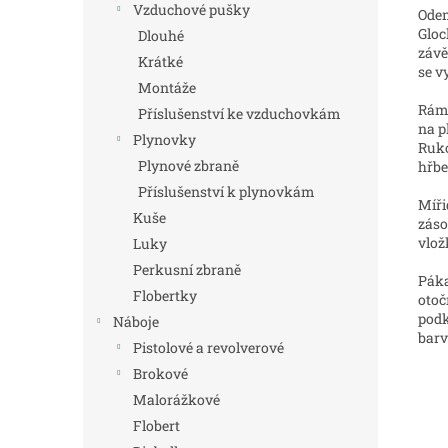
Vzduchové pušky
Odem
Gloc
Dlouhé
závě
Krátké
se v
Montáže
Rám 
Příslušenství ke vzduchovkám
na p
Plynovky
Ruko
Plynové zbraně
hřbe
Příslušenství k plynovkám
Míři
Kuše
záso
vlož
Luky
Perkusní zbraně
Páka
Flobertky
otoč
podk
Náboje
barv
Pistolové a revolverové
Brokové
Malorážkové
Flobert