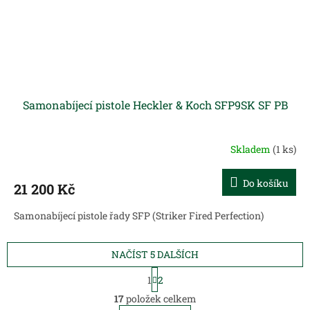
Samonabíjecí pistole Heckler & Koch SFP9SK SF PB
Skladem
(1 ks)
Do košíku
21 200 Kč
Samonabíjecí pistole řady SFP (Striker Fired Perfection)
NAČÍST 5 DALŠÍCH
S
1
2
t
O
r
17
položek celkem
v
á