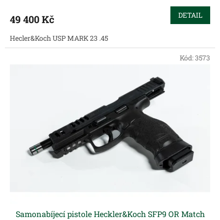
DETAIL
49 400 Kč
Hecler&Koch USP MARK 23 .45
Kód:
3573
Samonabíjecí pistole Heckler&Koch SFP9 OR Match