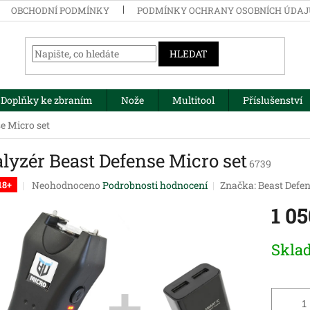
OBCHODNÍ PODMÍNKY
PODMÍNKY OCHRANY OSOBNÍCH ÚDA
HLEDAT
Doplňky ke zbraním
Nože
Multitool
Příslušenství
e Micro set
lyzér Beast Defense Micro set
6739
Průměrné
Neohodnoceno
Podrobnosti hodnocení
Značka:
Beast Defe
18+
hodnocení
1 0
produktu
je
0,0
Měrná
Skla
z
cena:
5
hvězdiček.