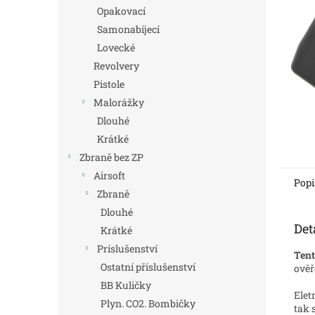
n
Opakovací
e
Samonabíjecí
l
Lovecké
Revolvery
Pistole
Malorážky
Dlouhé
Krátké
Zbraně bez ZP
Airsoft
Popi
Zbraně
Dlouhé
Det
Krátké
Príslušenství
Tent
Ostatní příslušenství
ověř
BB Kuličky
Elet
Plyn. CO2. Bombičky
tak 