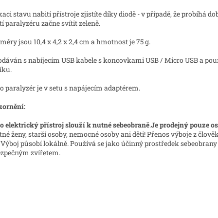
kaci stavu nabití přístroje zjistíte díky diodě - v případě, že probíhá d
tí paralyzéru začne svítit zeleně.
ěry jsou 10,4 x 4,2 x 2,4 cm a hmotnost je 75 g.
odáván s nabíjecím USB kabele s koncovkami USB / Micro USB a pouz
íku.
o paralyzér je v setu s napájecím adaptérem.
ornění:
o elektrický přístroj slouží k nutné sebeobraně
.
Je prodejný pouze os
tné ženy, starší osoby, nemocné osoby ani děti! Přenos výboje z člov
. Výboj působí lokálně. Používá se jako účinný prostředek sebeobrany
zpečným zvířetem.