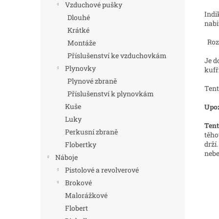
Vzduchové pušky
Indi
Dlouhé
nabi
Krátké
Rozm
Montáže
Příslušenství ke vzduchovkám
Je d
Plynovky
kufř
Plynové zbraně
Tent
Příslušenství k plynovkám
Kuše
Upoz
Luky
Tent
Perkusní zbraně
těho
drží
Flobertky
nebe
Náboje
Pistolové a revolverové
Brokové
Malorážkové
Flobert