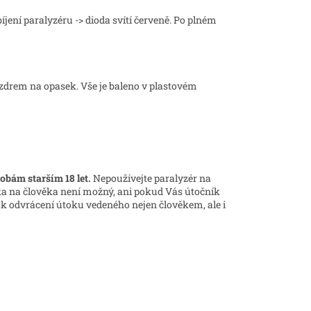
obíjení paralyzéru -> dioda svítí červeně. Po plném
drem na opasek. Vše je baleno v plastovém
obám starším 18 let.
Nepoužívejte paralyzér na
ěka na člověka není možný, ani pokud Vás útočník
 k odvrácení útoku vedeného nejen člověkem, ale i