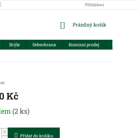
JŮ
Přihlášení
NÁKUPNÍ
Prázdný košík
KOŠÍK
Brýle
Sebeobrana
Komisní prodej
Trezory
nse
50 Kč
dem
(2 ks)
Přidat do košíku