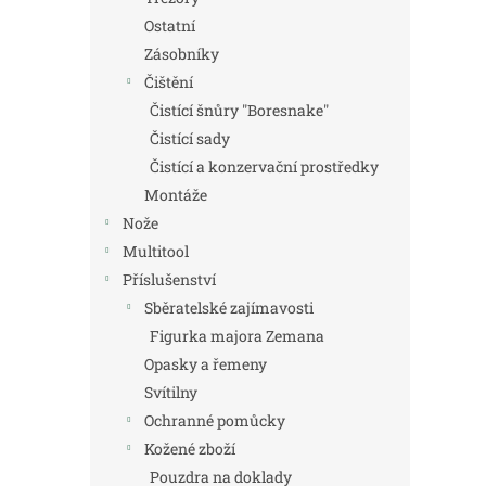
Ostatní
Zásobníky
Čištění
Čistící šnůry "Boresnake"
Čistící sady
Čistící a konzervační prostředky
Montáže
Nože
Multitool
Příslušenství
Sběratelské zajímavosti
Figurka majora Zemana
Opasky a řemeny
Svítilny
Ochranné pomůcky
Kožené zboží
Pouzdra na doklady