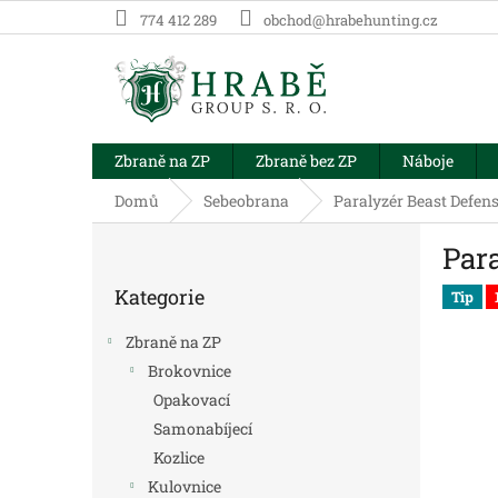
Přejít
774 412 289
obchod@hrabehunting.cz
na
obsah
Zbraně na ZP
Zbraně bez ZP
Náboje
Domů
Sebeobrana
Paralyzér Beast Defens
P
Para
o
Přeskočit
s
Kategorie
kategorie
Tip
t
r
Zbraně na ZP
a
Brokovnice
n
Opakovací
n
í
Samonabíjecí
p
Kozlice
a
Kulovnice