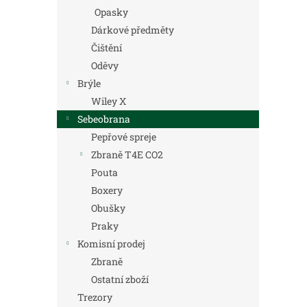
Opasky
Dárkové předměty
Čištění
Oděvy
Brýle
Wiley X
Sebeobrana
Pepřové spreje
Zbraně T4E CO2
Pouta
Boxery
Obušky
Praky
Komisní prodej
Zbraně
Ostatní zboží
Trezory