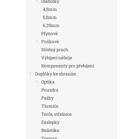
Diabolky
4,5mm
5,5mm
6,35mm
Plynové
Puškové
Střelný prach
Vybíjecí náboje
Komponenty pro přebíjení
Doplňky ke zbraním
Optika
Pouzdra
Pažby
Tlumiče
Terče, střelnice
Záslepky
Balistika
Trezory