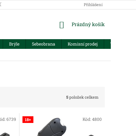
JŮ
Přihlášení
NÁKUPNÍ
Prázdný košík
KOŠÍK
Brýle
Sebeobrana
Komisní prodej
Trezory
5
položek celkem
ód:
6739
Kód:
4800
18+