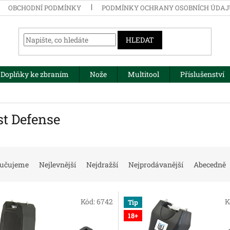
OBCHODNÍ PODMÍNKY
PODMÍNKY OCHRANY OSOBNÍCH ÚDA
HLEDAT
Doplňky ke zbraním
Nože
Multitool
Příslušenství
st Defense
učujeme
Nejlevnější
Nejdražší
Nejprodávanější
Abecedně
Kód:
6742
K
Tip
18+