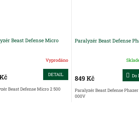
yzér Beast Defense Micro
Paralyzér Beast Defense Ph
Vyprodáno
Skla
DETAIL
Do 
 Kč
849 Kč
yzér Beast Defense Micro 2 500
Paralyzér Beast Defense Phazer
000V
O
v
l
á
d