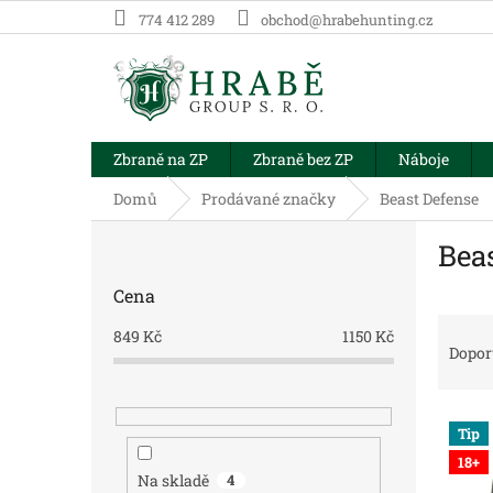
Přejít
774 412 289
obchod@hrabehunting.cz
na
obsah
Zbraně na ZP
Zbraně bez ZP
Náboje
Domů
Prodávané značky
Beast Defense
P
Bea
o
s
Cena
t
Ř
r
849
Kč
1150
Kč
a
a
Dopor
z
n
e
n
V
n
í
Tip
ý
í
p
18+
p
p
a
Na skladě
4