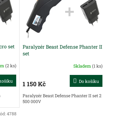
cro set
Paralyzér Beast Defense Phanter II
set
em
(2 ks)
Skladem
(1 ks)
košíku
Do košíku
1 150 Kč
a
Paralyzér Beast Defense Phanter II set 2
500 000V
ód:
4788