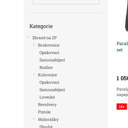
i
r
n
s
o
e
p
d
l
r
u
Přeskočit
o
k
Kategorie
kategorie
d
t
u
ů
Zbraně na ZP
Paral
k
Brokovnice
set
t
Opakovací
ů
Samonabíjecí
Kozlice
Kulovnice
1 05
Opakovací
Paral
Samonabíjecí
napáj
Lovecké
Revolvery
18+
Pistole
Malorážky
Dlouhé