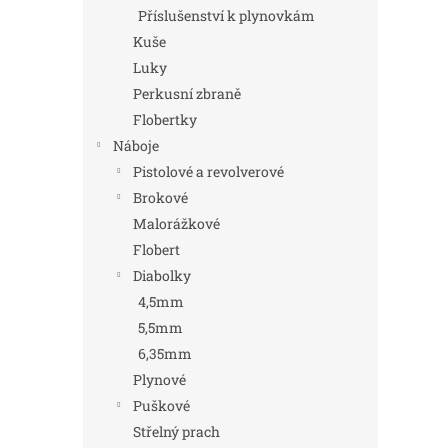
Příslušenství k plynovkám
Kuše
Luky
Perkusní zbraně
Flobertky
Náboje
Pistolové a revolverové
Brokové
Malorážkové
Flobert
Diabolky
4,5mm
5,5mm
6,35mm
Plynové
Puškové
Střelný prach