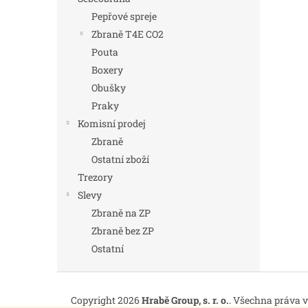
Pepřové spreje
Zbraně T4E CO2
Pouta
Boxery
Obušky
Praky
Komisní prodej
Zbraně
Ostatní zboží
Trezory
Slevy
Zbraně na ZP
Zbraně bez ZP
Ostatní
Z
á
Copyright 2026
Hrabě Group, s. r. o.
. Všechna práva 