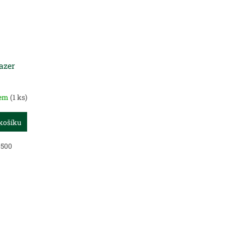
azer
dem
(1 ks)
košíku
 500