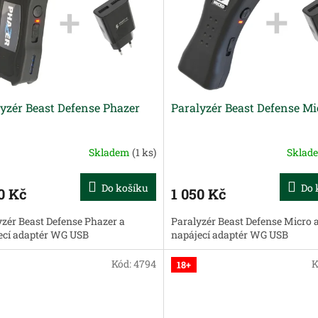
yzér Beast Defense Phazer
Paralyzér Beast Defense Mi
Skladem
(1 ks)
Sklad
Do košíku
Do 
0 Kč
1 050 Kč
yzér Beast Defense Phazer a
Paralyzér Beast Defense Micro 
ecí adaptér WG USB
napájecí adaptér WG USB
Kód:
4794
K
18+