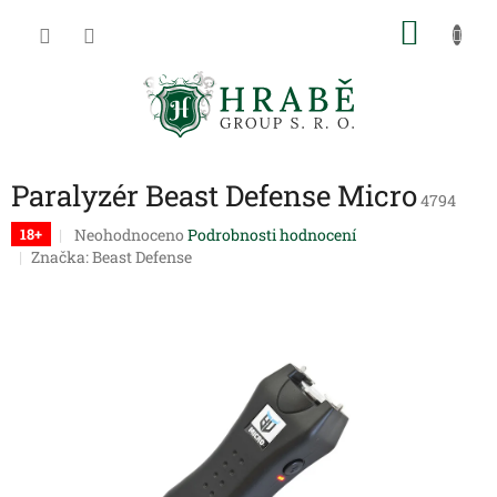
Přejít
NÁKU
na
obsah
KOŠÍK
Paralyzér Beast Defense Micro
4794
Průměrné
Neohodnoceno
Podrobnosti hodnocení
18+
hodnocení
Značka:
Beast Defense
produktu
je
0,0
z
5
hvězdiček.