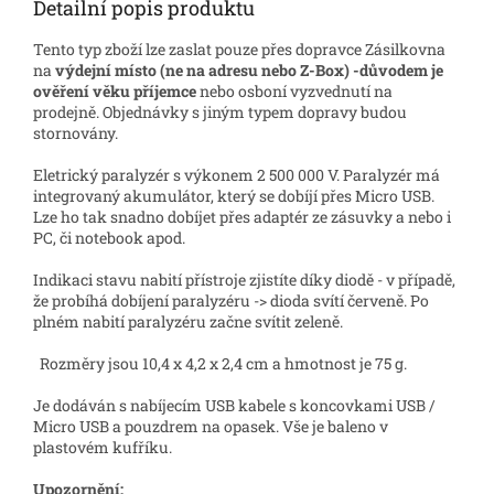
Detailní popis produktu
Tento typ zboží lze zaslat pouze přes dopravce Zásilkovna
na
výdejní místo (ne na adresu nebo Z-Box) -důvodem je
ověření věku příjemce
nebo osboní vyzvednutí na
prodejně. Objednávky s jiným typem dopravy budou
stornovány.
Eletrický paralyzér s výkonem 2 500 000 V. Paralyzér má
integrovaný akumulátor, který se dobíjí přes Micro USB.
Lze ho tak snadno dobíjet přes adaptér ze zásuvky a nebo i
PC, či notebook apod.
Indikaci stavu nabití přístroje zjistíte díky diodě - v případě,
že probíhá dobíjení paralyzéru -> dioda svítí červeně. Po
plném nabití paralyzéru začne svítit zeleně.
Rozměry jsou 10,4 x 4,2 x 2,4 cm a hmotnost je 75 g.
Je dodáván s nabíjecím USB kabele s koncovkami USB /
Micro USB a pouzdrem na opasek. Vše je baleno v
plastovém kufříku.
Upozornění: